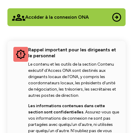
Développement du leadership
Équipe des droits de la personne et de l'équité
Accéder à la connexion ONA
Lutte contre le racisme et l'oppression
Devenir membre
Orientation des membres
Caucus des droits de la personne et de l'équité
Emplois ONA
Cotisations syndicales
Club de lecture
Rappel important pour les dirigeants et
le personnel
Mettez à jour vos informations de membre
Le contenu et les outils de la section Contenu
exécutif d'Access ONA sont destinés aux
dirigeants locaux de l'ONA, y compris les
coordonnateurs locaux, les présidents d'unité
Aménagements et retour au travail
de négociation, les trésoriers, les secrétaires et
Étudiants infirmiers
autres postes de direction.
Les informations contenues dans cette
Retraités
section sont confidentielles.
Assurez-vous que
vos informations de connexion ne sont pas
Infirmières praticiennes
partagées avec quelqu'un d'autre, ni utilisées
par quelqu'un d'autre. N'oubliez pas de vous