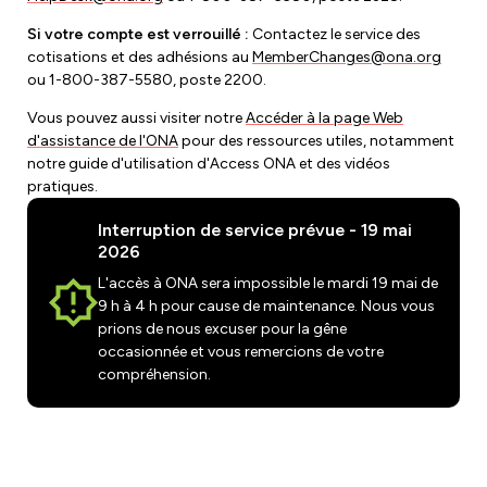
Si votre compte est verrouillé :
Contactez le service des
cotisations et des adhésions au
MemberChanges@ona.org
ou 1-800-387-5580, poste 2200.
Vous pouvez aussi visiter notre
Accéder à la page Web
d'assistance de l'ONA
pour des ressources utiles, notamment
notre guide d'utilisation d'Access ONA et des vidéos
pratiques.
Interruption de service prévue - 19 mai
2026
L'accès à ONA sera impossible le mardi 19 mai de
9 h à 4 h pour cause de maintenance. Nous vous
prions de nous excuser pour la gêne
occasionnée et vous remercions de votre
compréhension.