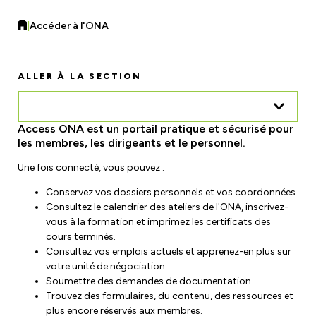
Formulaires et ressources
Assurance Responsabilité Civile
|
Accéder à l'ONA
Régions, sections locales et unités de
Améliorations de la charge de travail
négociation
Assurance auto et habitation
Trouvez votre local
ALLER À LA SECTION
Contactez votre unité de négociation
Sécurité du lieu de travail
Access ONA est un portail pratique et sécurisé pour
Éducation
les membres, les dirigeants et le personnel.
Risques sur le lieu de travail
Ateliers
Une fois connecté, vous pouvez :
Comités mixtes de santé et de sécurité
Actualités
Conservez vos dossiers personnels et vos coordonnées.
eLearning
Consultez le calendrier des ateliers de l'ONA, inscrivez-
Ministère du Travail
Calendrier des événements et des ateliers
vous à la formation et imprimez les certificats des
Demander à un spécialiste
cours terminés.
Commission de la sécurité professionnelle et de
Magazine F-Word
Consultez vos emplois actuels et apprenez-en plus sur
Bourses d'études et bourses
l'assurance contre les accidents du travail
votre unité de négociation.
Inscription à la newsletter électronique
Soumettre des demandes de documentation.
Rejoignez un comité ou une équipe
Trouvez des formulaires, du contenu, des ressources et
Salle de cinéma
plus encore réservés aux membres.