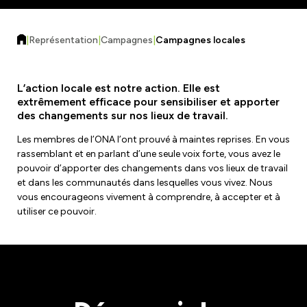
Formulaires et ressources
Assurance Responsabilité Civile
Régions, sections locales et unités de
Améliorations de la charge de travail
|
Représentation
|
Campagnes
|
Campagnes locales
négociation
Assurance auto et habitation
Trouvez votre local
L’action locale est notre action. Elle est
extrêmement efficace pour sensibiliser et apporter
Contactez votre unité de négociation
des changements sur nos lieux de travail.
Sécurité du lieu de travail
Éducation
Les membres de l’ONA l’ont prouvé à maintes reprises. En vous
Risques sur le lieu de travail
rassemblant et en parlant d’une seule voix forte, vous avez le
Ateliers
pouvoir d’apporter des changements dans vos lieux de travail
Comités mixtes de santé et de sécurité
Actualités
et dans les communautés dans lesquelles vous vivez. Nous
eLearning
vous encourageons vivement à comprendre, à accepter et à
Ministère du Travail
utiliser ce pouvoir.
Calendrier des événements et des ateliers
Demander à un spécialiste
Commission de la sécurité professionnelle et de
Magazine F-Word
Bourses d'études et bourses
l'assurance contre les accidents du travail
Inscription à la newsletter électronique
Rejoignez un comité ou une équipe
Salle de cinéma