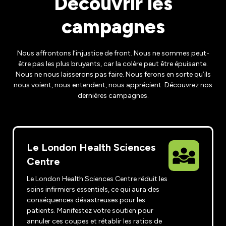
Découvrir les
Développement du leadership
Équipe des droits de la personne et de l'équité
campagnes
Lutte contre le racisme et l'oppression
Devenir membre
Nous affrontons l’injustice de front. Nous ne sommes peut-
Orientation des membres
Caucus des droits de la personne et de l'équité
être pas les plus bruyants, car la colère peut être épuisante.
Nous ne nous laisserons pas faire. Nous ferons en sorte qu’ils
Emplois ONA
Cotisations syndicales
Club de lecture
nous voient, nous entendent, nous apprécient. Découvrez nos
dernières campagnes.
Mettez à jour vos informations de membre
Aménagements et retour au travail
Le London Health Sciences
Centre
Étudiants infirmiers
Le London Health Sciences Centre réduit les
Retraités
soins infirmiers essentiels, ce qui aura des
conséquences désastreuses pour les
Infirmières praticiennes
patients. Manifestez votre soutien pour
annuler ces coupes et rétablir les ratios de