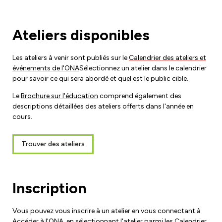
Développement du leadership
Équipe des droits de la personne et de l'équité
Ateliers disponibles
Lutte contre le racisme et l'oppression
Devenir membre
Orientation des membres
Les ateliers à venir sont publiés sur le
Calendrier des ateliers et
Caucus des droits de la personne et de l'équité
événements de l'ONA
Sélectionnez un atelier dans le calendrier
Emplois ONA
pour savoir ce qui sera abordé et quel est le public cible.
Cotisations syndicales
Club de lecture
Le
Brochure sur l'éducation
comprend également des
Mettez à jour vos informations de membre
descriptions détaillées des ateliers offerts dans l'année en
cours.
Aménagements et retour au travail
Trouver des ateliers
Étudiants infirmiers
Retraités
Inscription
Infirmières praticiennes
Vous pouvez vous inscrire à un atelier en vous connectant à
Accéder à l'ONA
, en sélectionnant l'atelier parmi les
Calendrier