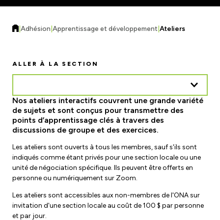
Formulaires et ressources
Assurance Responsabilité Civile
Régions, sections locales et unités de
Améliorations de la charge de travail
|
Adhésion
|
Apprentissage et développement
|
Ateliers
négociation
Assurance auto et habitation
Trouvez votre local
ALLER À LA SECTION
Contactez votre unité de négociation
Sécurité du lieu de travail
Éducation
Nos ateliers interactifs couvrent une grande variété
Risques sur le lieu de travail
de sujets et sont conçus pour transmettre des
Ateliers
points d’apprentissage clés à travers des
Comités mixtes de santé et de sécurité
discussions de groupe et des exercices.
Actualités
eLearning
Ministère du Travail
Les ateliers sont ouverts à tous les membres, sauf s'ils sont
Calendrier des événements et des ateliers
Demander à un spécialiste
indiqués comme étant privés pour une section locale ou une
unité de négociation spécifique. Ils peuvent être offerts en
Commission de la sécurité professionnelle et de
Magazine F-Word
Bourses d'études et bourses
personne ou numériquement sur Zoom.
l'assurance contre les accidents du travail
Inscription à la newsletter électronique
Les ateliers sont accessibles aux non-membres de l'ONA sur
Rejoignez un comité ou une équipe
invitation d'une section locale au coût de 100 $ par personne
Salle de cinéma
et par jour.