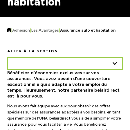
habitation
Formulaires et ressources
Assurance Responsabilité Civile
Régions, sections locales et unités de
Améliorations de la charge de travail
négociation
Assurance auto et habitation
|
Adhésion
|
Les Avantages
|
Assurance auto et habitation
Trouvez votre local
Contactez votre unité de négociation
Sécurité du lieu de travail
ALLER À LA SECTION
Éducation
Risques sur le lieu de travail
Ateliers
Bénéficiez d'économies exclusives sur vos
Comités mixtes de santé et de sécurité
Actualités
assurances. Vous avez besoin d'une couverture
eLearning
exceptionnelle qui s'adapte à votre emploi du
Ministère du Travail
Calendrier des événements et des ateliers
temps. Heureusement, notre partenaire belairdirect
Demander à un spécialiste
est là pour vous.
Commission de la sécurité professionnelle et de
Magazine F-Word
Bourses d'études et bourses
Nous avons fait équipe avec eux pour obtenir des offres
l'assurance contre les accidents du travail
spéciales sur des assurances adaptées à vos besoins, en tant
Inscription à la newsletter électronique
Rejoignez un comité ou une équipe
que membre de l'ONA. belairdirect vous aide à simplifier votre
assurance, pour vous faciliter la vie. Vous bénéficierez
Salle de cinéma