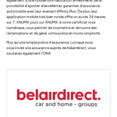
Développement du leadership
également d'une couverture habitation améliorée et de la
possibilité d'ajouter d'excellentes garanties d'assurance
Équipe des droits de la personne et de l'équité
automobile avec leur avenant Affinity Plus. De plus, leur
application mobile très bien notée offre un accès 24 heures
Lutte contre le racisme et l'oppression
sur 7, XNUMX jours sur XNUMX, à votre certificat rose
Devenir membre
numérique, vous permet de soumettre et de suivre des
Orientation des membres
Caucus des droits de la personne et de l'équité
réclamations et de gérer votre police en toute simplicité.
Emplois ONA
Cotisations syndicales
Plus qu'une simple police d'assurance. Lorsque vous
Club de lecture
souscrivez une assurance auprès de belairdirect, vous
Mettez à jour vos informations de membre
soutenez également l'ONA.
Aménagements et retour au travail
Étudiants infirmiers
Retraités
Infirmières praticiennes