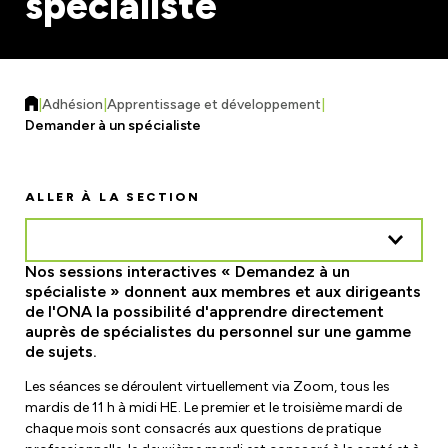
spécialiste
Formulaires et ressources
Assurance Responsabilité Civile
Régions, sections locales et unités de
Améliorations de la charge de travail
négociation
Assurance auto et habitation
|
Adhésion
|
Apprentissage et développement
|
Trouvez votre local
Demander à un spécialiste
Contactez votre unité de négociation
Sécurité du lieu de travail
Éducation
ALLER À LA SECTION
Risques sur le lieu de travail
Ateliers
Comités mixtes de santé et de sécurité
Actualités
Nos sessions interactives « Demandez à un
eLearning
spécialiste » donnent aux membres et aux dirigeants
Ministère du Travail
Calendrier des événements et des ateliers
de l'ONA la possibilité d'apprendre directement
Demander à un spécialiste
auprès de spécialistes du personnel sur une gamme
Commission de la sécurité professionnelle et de
de sujets.
Magazine F-Word
Bourses d'études et bourses
l'assurance contre les accidents du travail
Les séances se déroulent virtuellement via Zoom, tous les
Inscription à la newsletter électronique
Rejoignez un comité ou une équipe
mardis de 11 h à midi HE. Le premier et le troisième mardi de
chaque mois sont consacrés aux questions de pratique
Salle de cinéma