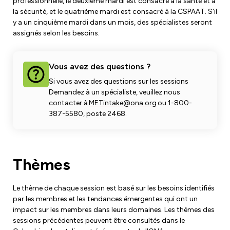
Développement du leadership
professionnelle, le deuxième mardi est consacré à la santé et à
la sécurité, et le quatrième mardi est consacré à la CSPAAT. S'il
Équipe des droits de la personne et de l'équité
y a un cinquième mardi dans un mois, des spécialistes seront
assignés selon les besoins.
Lutte contre le racisme et l'oppression
Devenir membre
Orientation des membres
Caucus des droits de la personne et de l'équité
Vous avez des questions ?
Emplois ONA
Si vous avez des questions sur les sessions
Cotisations syndicales
Club de lecture
Demandez à un spécialiste, veuillez nous
contacter à
METintake@ona.org
ou 1-800-
Mettez à jour vos informations de membre
387-5580, poste 2468.
Aménagements et retour au travail
Thèmes
Étudiants infirmiers
Retraités
Le thème de chaque session est basé sur les besoins identifiés
par les membres et les tendances émergentes qui ont un
Infirmières praticiennes
impact sur les membres dans leurs domaines. Les thèmes des
sessions précédentes peuvent être consultés dans le