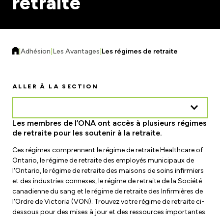
retraite
Formulaires et ressources
Assurance Responsabilité Civile
Régions, sections locales et unités de
Améliorations de la charge de travail
négociation
Assurance auto et habitation
|
Adhésion
|
Les Avantages
|
Les régimes de retraite
Trouvez votre local
Contactez votre unité de négociation
Sécurité du lieu de travail
ALLER À LA SECTION
Éducation
Risques sur le lieu de travail
Ateliers
Les membres de l’ONA ont accès à plusieurs régimes
Comités mixtes de santé et de sécurité
Actualités
de retraite pour les soutenir à la retraite.
eLearning
Ministère du Travail
Ces régimes comprennent le régime de retraite Healthcare of
Calendrier des événements et des ateliers
Demander à un spécialiste
Ontario, le régime de retraite des employés municipaux de
Commission de la sécurité professionnelle et de
l'Ontario, le régime de retraite des maisons de soins infirmiers
Magazine F-Word
Bourses d'études et bourses
l'assurance contre les accidents du travail
et des industries connexes, le régime de retraite de la Société
canadienne du sang et le régime de retraite des Infirmières de
Inscription à la newsletter électronique
Rejoignez un comité ou une équipe
l'Ordre de Victoria (VON). Trouvez votre régime de retraite ci-
dessous pour des mises à jour et des ressources importantes.
Salle de cinéma