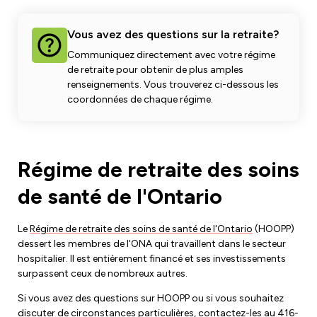
Développement du leadership
Équipe des droits de la personne et de l'équité
Vous avez des questions sur la retraite?
Communiquez directement avec votre régime
Lutte contre le racisme et l'oppression
de retraite pour obtenir de plus amples
Devenir membre
Orientation des membres
renseignements. Vous trouverez ci-dessous les
Caucus des droits de la personne et de l'équité
coordonnées de chaque régime.
Emplois ONA
Cotisations syndicales
Club de lecture
Mettez à jour vos informations de membre
Régime de retraite des soins
de santé de l'Ontario
Aménagements et retour au travail
Étudiants infirmiers
Le
Régime de retraite des soins de santé de l'Ontario
(HOOPP)
dessert les membres de l'ONA qui travaillent dans le secteur
Retraités
hospitalier. Il est entièrement financé et ses investissements
surpassent ceux de nombreux autres.
Infirmières praticiennes
Si vous avez des questions sur HOOPP ou si vous souhaitez
discuter de circonstances particulières, contactez-les au 416-